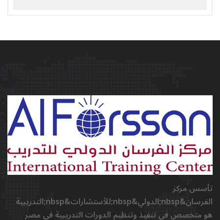
تأسس مركز
الفرسان&nbsp;الدولي&nbsp;للأستشارات&nbsp;التدريبية
هو متخصص في تنفيذ وتنظيم الدورات التدريبية في مصر