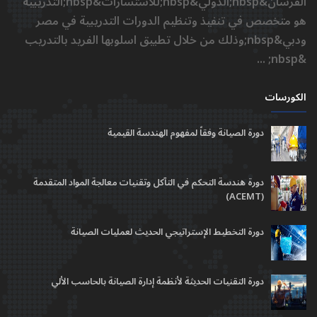
الفرسان&nbsp;الدولي&nbsp;للأستشارات&nbsp;التدريبية
هو متخصص في تنفيذ وتنظيم الدورات التدريبية في مصر
ودبي&nbsp;وذلك من خلال تطبيق اسلوبها الفريد بالتدريب
&nbsp; ...
الكورسات
دورة الصيانة وفقاً لمفهوم الهندسة القيمية
دورة هندسة التحكم في التآكل وتقنيات معالجة المواد المتقدمة
(ACEMT)
دورة التخطيط الإستراتيجي الحديث لعمليات الصيانة
دورة التقنيات الحديثة لأنظمة إدارة الصيانة بالحاسب الألي