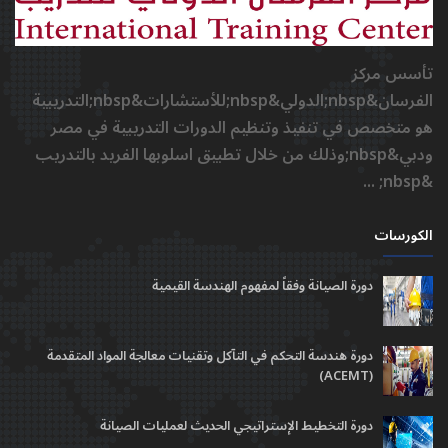
تأسس مركز
الفرسان&nbsp;الدولي&nbsp;للأستشارات&nbsp;التدريبية
هو متخصص في تنفيذ وتنظيم الدورات التدريبية في مصر
ودبي&nbsp;وذلك من خلال تطبيق اسلوبها الفريد بالتدريب
&nbsp; ...
الكورسات
دورة الصيانة وفقاً لمفهوم الهندسة القيمية
دورة هندسة التحكم في التآكل وتقنيات معالجة المواد المتقدمة
(ACEMT)
دورة التخطيط الإستراتيجي الحديث لعمليات الصيانة