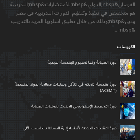
الفرسان&nbsp;الدولي&nbsp;للأستشارات&nbsp;التدريبية
هو متخصص في تنفيذ وتنظيم الدورات التدريبية في مصر
ودبي&nbsp;وذلك من خلال تطبيق اسلوبها الفريد بالتدريب
&nbsp; ...
الكورسات
دورة الصيانة وفقاً لمفهوم الهندسة القيمية
دورة هندسة التحكم في التآكل وتقنيات معالجة المواد المتقدمة
(ACEMT)
دورة التخطيط الإستراتيجي الحديث لعمليات الصيانة
دورة التقنيات الحديثة لأنظمة إدارة الصيانة بالحاسب الألي