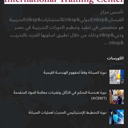
تأسس مركز
الفرسان&nbsp;الدولي&nbsp;للأستشارات&nbsp;التدريبية
هو متخصص في تنفيذ وتنظيم الدورات التدريبية في مصر
ودبي&nbsp;وذلك من خلال تطبيق اسلوبها الفريد بالتدريب
&nbsp; ...
الكورسات
دورة الصيانة وفقاً لمفهوم الهندسة القيمية
دورة هندسة التحكم في التآكل وتقنيات معالجة المواد المتقدمة
(ACEMT)
دورة التخطيط الإستراتيجي الحديث لعمليات الصيانة