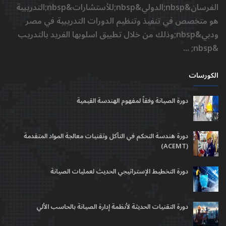
الفرسان&nbsp;الدولي&nbsp;للأستشارات&nbsp;التدريبية
هو متخصص في تنفيذ وتنظيم الدورات التدريبية في مصر
ودبي&nbsp;وذلك من خلال تطبيق اسلوبها الفريد بالتدريب
&nbsp; ...
الكورسات
دورة الصيانة وفقاً لمفهوم الهندسة القيمية
دورة هندسة التحكم في التآكل وتقنيات معالجة المواد المتقدمة
(ACEMT)
دورة التخطيط الإستراتيجي الحديث لعمليات الصيانة
دورة التقنيات الحديثة لأنظمة إدارة الصيانة بالحاسب الألي