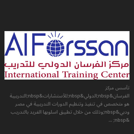
تأسس مركز
الفرسان&nbsp;الدولي&nbsp;للأستشارات&nbsp;التدريبية
هو متخصص في تنفيذ وتنظيم الدورات التدريبية في مصر
ودبي&nbsp;وذلك من خلال تطبيق اسلوبها الفريد بالتدريب
&nbsp; ...