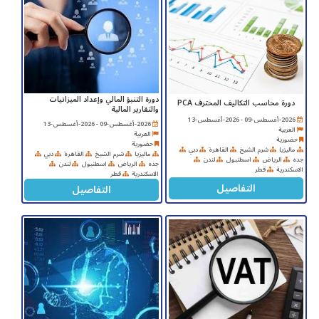
ﺩﻭﺭﺓ ﺍﻟﺘﻨﺒﺆ ﺍﻟﻤﺎﻟﻲ ﻭﺇﻋﺪﺍﺩ ﺍﻟﻤﻴﺰﺍﻧﻴﺎﺕ
دورة محاسب التكاليف المحترف PCA
ﻭﺍﻟﺘﻘﺎﺭﻳﺮ ﺍﻟﻤﺎﻟﻴﺔ
2026-أغسطس-09 - 2026-أغسطس-13
2026-أغسطس-09 - 2026-أغسطس-13
العربية
العربية
حضورية
حضورية
ماليزيا
شرم الشيخ
القاهرة
دبي
ماليزيا
شرم الشيخ
القاهرة
دبي
جده
الرياض
اسطنبول
لندن
جده
الرياض
اسطنبول
لندن
الاسكندرية
قطر
الاسكندرية
قطر
التفاصيل
التفاصيل