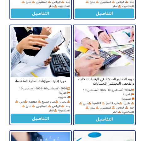
جده
الرياض
اسطنبول
لندن
جده
الرياض
اسطنبول
لندن
الاسكندرية
قطر
الاسكندرية
قطر
التفاصيل
التفاصيل
دورة المعايير الحديثة في الرقابة الداخليـة
ﺩﻭﺭﺓ ﺇﺩﺍﺭﺓ ﺍﻟﻤﻮﺍﺯﻧﺎﺕ ﺍﻟﻤﺎﻟﻴﺔ ﺍﻟﻤﺘﻘﺪﻣﺔ
والفحص التحليلــي للحسابات
2026-أغسطس-09 - 2026-أغسطس-13
2026-أغسطس-09 - 2026-أغسطس-13
العربية
العربية
حضورية
حضورية
ماليزيا
شرم الشيخ
القاهرة
دبي
ماليزيا
شرم الشيخ
القاهرة
دبي
جده
الرياض
اسطنبول
لندن
جده
الرياض
اسطنبول
لندن
الاسكندرية
قطر
الاسكندرية
قطر
التفاصيل
التفاصيل