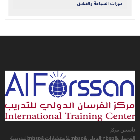
دورات السياحة والفنادق
تأسس مركز
الفرسان&nbsp;الدولي&nbsp;للأستشارات&nbsp;التدريبية