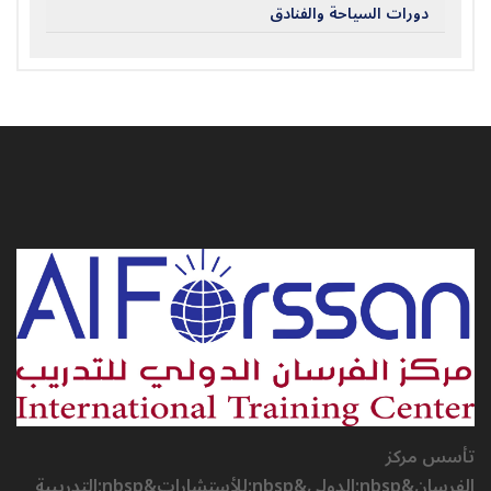
دورات السياحة والفنادق
تأسس مركز
الفرسان&nbsp;الدولي&nbsp;للأستشارات&nbsp;التدريبية