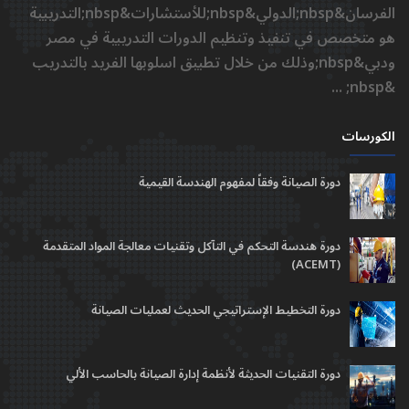
الفرسان&nbsp;الدولي&nbsp;للأستشارات&nbsp;التدريبية
هو متخصص في تنفيذ وتنظيم الدورات التدريبية في مصر
ودبي&nbsp;وذلك من خلال تطبيق اسلوبها الفريد بالتدريب
&nbsp; ...
الكورسات
دورة الصيانة وفقاً لمفهوم الهندسة القيمية
دورة هندسة التحكم في التآكل وتقنيات معالجة المواد المتقدمة
(ACEMT)
دورة التخطيط الإستراتيجي الحديث لعمليات الصيانة
دورة التقنيات الحديثة لأنظمة إدارة الصيانة بالحاسب الألي