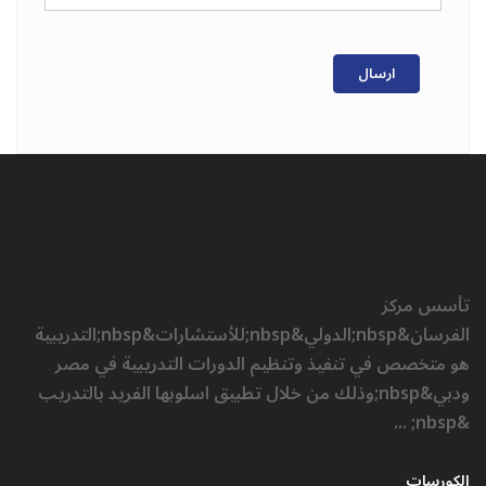
ارسال
تأسس مركز
الفرسان&nbsp;الدولي&nbsp;للأستشارات&nbsp;التدريبية
هو متخصص في تنفيذ وتنظيم الدورات التدريبية في مصر
ودبي&nbsp;وذلك من خلال تطبيق اسلوبها الفريد بالتدريب
&nbsp; ...
الكورسات