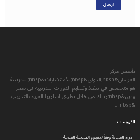
ارسال
تأسس مركز
الفرسان&nbsp;الدولي&nbsp;للأستشارات&nbsp;التدريبية
هو متخصص في تنفيذ وتنظيم الدورات التدريبية في مصر
ودبي&nbsp;وذلك من خلال تطبيق اسلوبها الفريد بالتدريب
&nbsp; ...
الكورسات
دورة الصيانة وفقاً لمفهوم الهندسة القيمية