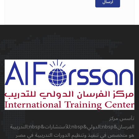
ارسال
تأسس مركز
الفرسان&nbsp;الدولي&nbsp;للأستشارات&nbsp;التدريبية
هو متخصص في تنفيذ وتنظيم الدورات التدريبية في مصر