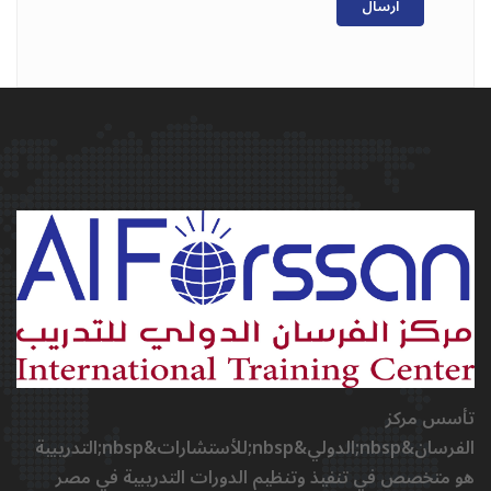
ارسال
تأسس مركز
الفرسان&nbsp;الدولي&nbsp;للأستشارات&nbsp;التدريبية
هو متخصص في تنفيذ وتنظيم الدورات التدريبية في مصر