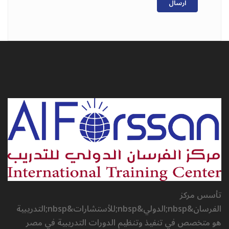
ارسال
تأسس مركز
الفرسان&nbsp;الدولي&nbsp;للأستشارات&nbsp;التدريبية
هو متخصص في تنفيذ وتنظيم الدورات التدريبية في مصر