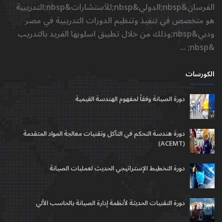
الفرسان&nbsp;الدولي&nbsp;للأستشارات&nbsp;التدريبية
هو متخصص في تنفيذ وتنظيم الدورات التدريبية في مصر
ودبي&nbsp;وذلك من خلال تطبيق اسلوبها الفريد بالتدريب
&nbsp; ...
الكورسات
دورة الصيانة وفقاً لمفهوم الهندسة القيمية
دورة هندسة التحكم في التآكل وتقنيات معالجة المواد المتقدمة
(ACEMT)
دورة التخطيط الإستراتيجي الحديث لعمليات الصيانة
دورة التقنيات الحديثة لأنظمة إدارة الصيانة بالحاسب الألي