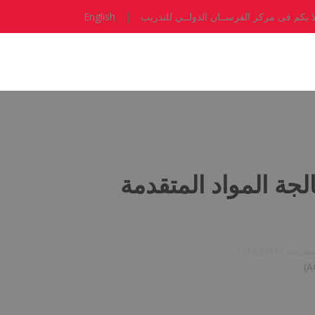
ا بكم فى مركز الفرســان الدولــي للتدريب
|
English
جة المواد المتقدمة
(ACEMT) /