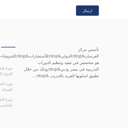
ارسال
الكورسات
تأسس مركز
الفرسان&nbsp;الدولي&nbsp;للأستشارات&nbsp;التدريبية
دورة الصي
هو متخصص في تنفيذ وتنظيم الدورات
دورة هند
التدريبية في مصر ودبي&nbsp;وذلك من خلال
المواد المت
تطبيق اسلوبها الفريد بالتدريب &nbsp; ...
دورة الت
الصيانة
دورة التق
بالحاسب 