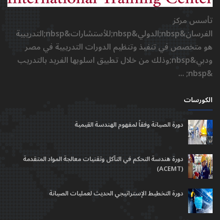
تأسس مركز
الفرسان&nbsp;الدولي&nbsp;للأستشارات&nbsp;التدريبية
هو متخصص في تنفيذ وتنظيم الدورات التدريبية في مصر
ودبي&nbsp;وذلك من خلال تطبيق اسلوبها الفريد بالتدريب
&nbsp; ...
الكورسات
دورة الصيانة وفقاً لمفهوم الهندسة القيمية
دورة هندسة التحكم في التآكل وتقنيات معالجة المواد المتقدمة
(ACEMT)
دورة التخطيط الإستراتيجي الحديث لعمليات الصيانة