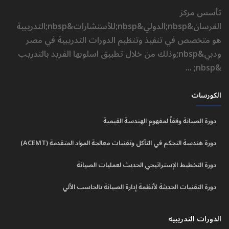
تأسس مركز
الفرسان&nbsp;الدولي&nbsp;للأستشارات&nbsp;التدريبية
هو متخصص في تنفيذ وتنظيم الدورات التدريبية في مصر
ودبي&nbsp;وذلك من خلال تطبيق اسلوبها الفريد بالتدريب
&nbsp; ...
الكورسات
دورة الصيانة وفقاً لمفهوم الهندسة القيمية
دورة هندسة التحكم في التآكل وتقنيات معالجة المواد المتقدمة (ACEMT)
دورة التخطيط الإستراتيجي الحديث لعمليات الصيانة
دورة التقنيات الحديثة لأنظمة إدارة الصيانة بالحاسب الألي
الدورات التدريبيه